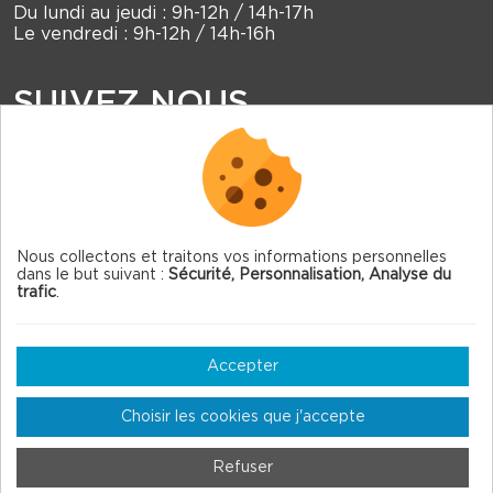
Du lundi au jeudi : 9h-12h / 14h-17h
Le vendredi : 9h-12h / 14h-16h
SUIVEZ NOUS
Nous collectons et traitons vos informations personnelles
dans le but suivant :
Sécurité, Personnalisation, Analyse du
© 2026 Lans en Vercors — Tous droits réservés
trafic
.
Mentions légales
Gestion des cookies
Accepter
Crédits
Choisir les cookies que j'accepte
Plan du site
Refuser
Fait en France par