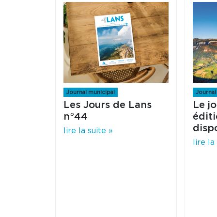
Journal municipal
Journal
Les Jours de Lans
Le j
n°44
édit
dispo
lire la suite »
lire la