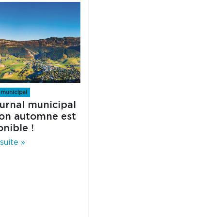
 municipal
ournal municipal
ion automne est
nible !
 suite »